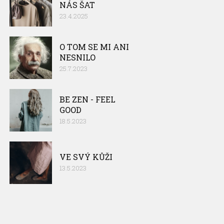
NÁS ŠAT
23.4.2025
O TOM SE MI ANI
NESNILO
25.7.2023
BE ZEN - FEEL
GOOD
18.5.2023
VE SVÝ KŮŽI
13.5.2023