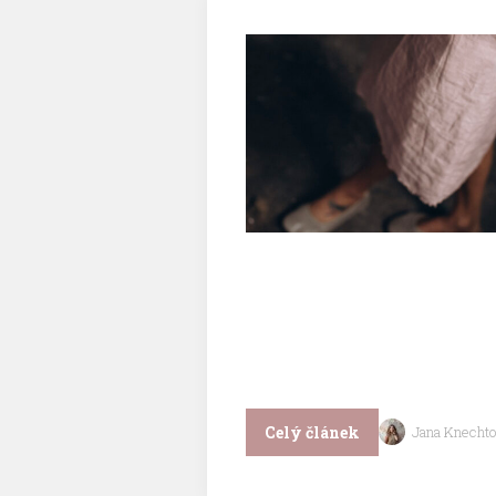
Celý článek
Jana Knechto