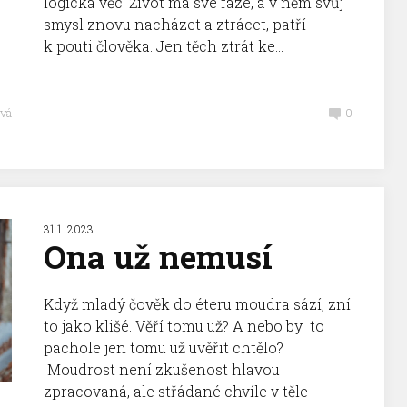
logická věc. Život má své fáze, a v něm svůj
smysl znovu nacházet a ztrácet, patří
k pouti člověka. Jen těch ztrát ke...
vá
0
31.1. 2023
Ona už nemusí
Když mladý čověk do éteru moudra sází, zní
to jako klišé. Věří tomu už? A nebo by to
pachole jen tomu už uvěřit chtělo?
Moudrost není zkušenost hlavou
zpracovaná, ale střádané chvíle v těle