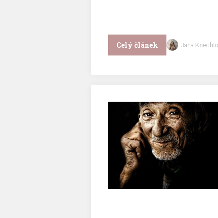
Celý článek
Jana Knechto