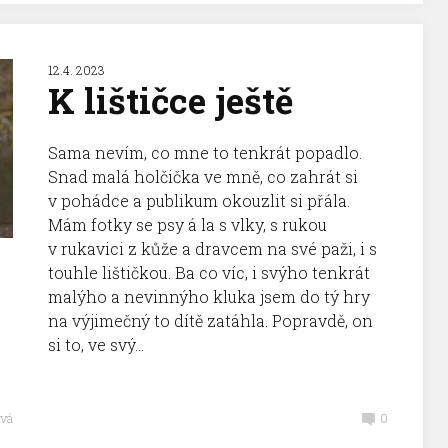
12.4. 2023
K lištičce ještě
Sama nevím, co mne to tenkrát popadlo.
Snad malá holčička ve mně, co zahrát si
v pohádce a publikum okouzlit si přála.
Mám fotky se psy á la s vlky, s rukou
v rukavici z kůže a dravcem na své paži, i s
touhle lištičkou. Ba co víc, i svýho tenkrát
malýho a nevinnýho kluka jsem do tý hry
na výjimečný to dítě zatáhla. Popravdě, on
si to, ve svý...
vá
0