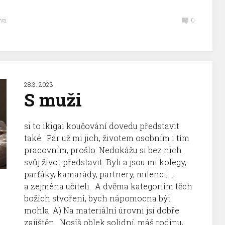
vá
0
28.3. 2023
S muži
si to ikigai koučování dovedu představit
také. Pár už mi jich, životem osobním i tím
pracovním, prošlo. Nedokážu si bez nich
svůj život představit. Byli a jsou mi kolegy,
parťáky, kamarády, partnery, milenci,…,
a zejména učiteli. A dvěma kategoriím těch
božích stvoření, bych nápomocna být
mohla. A) Na materiální úrovni jsi dobře
zajištěn. Nosíš oblek solidní, máš rodinu,