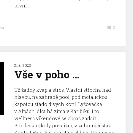
první,...
vá
0
21.3. 2023
Vše v poho …
Už žádný kvap a stres. Vlastní střecha nad
hlavou, na zahradě pool, pod metalickou
kapotou stádo divých koní. Lyžovačka
v Alpách, dlouhá zima v Karibiku, i to
wellness víkendové se občas zadaří.
Pro děcka školy prestižní, v zahraničí stáž.
Konto tučné, kariéra stále slibná, třpytivých