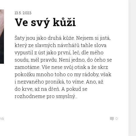
13.5. 2023
Ve svý kůži
Šaty jsou jako druhá kůže. Nejsem si jistá,
který ze slavných návrhářů tahle slova
vypustil z úst jako první, leč, dle mého
soudu, měl pravdu. Není jedno, do čeho se
zamotáme. Vše nese svůj otisk a že skrz
pokožku mnoho toho co my rádoby, však
i nezvaného proniká, to víme. Ano, až
do krve, až na dřeň. A pokud se
rozhodneme pro smyslný...
vá
0