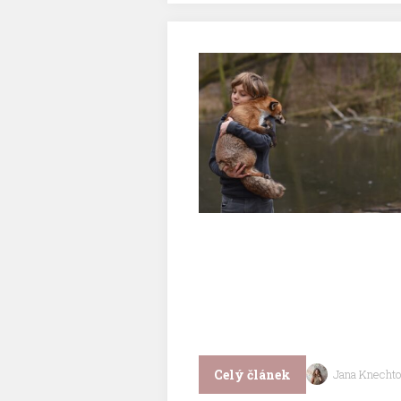
Celý článek
Jana Knechto