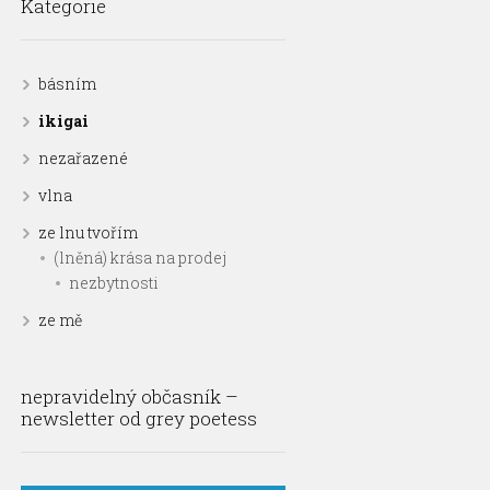
Kategorie
básním
ikigai
nezařazené
vlna
ze lnu tvořím
(lněná) krása na prodej
nezbytnosti
ze mě
nepravidelný občasník –
newsletter od grey poetess