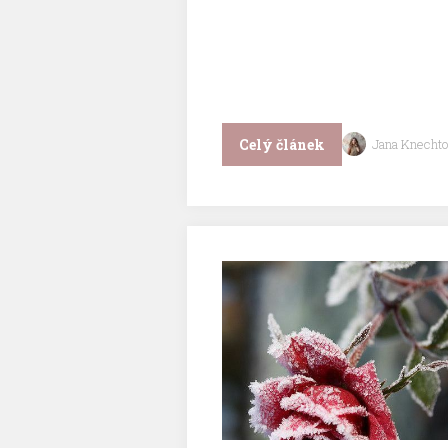
Celý článek
Jana Knechto