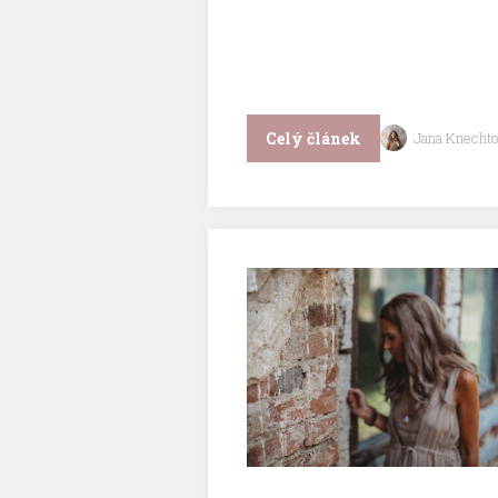
Celý článek
Jana Knechto