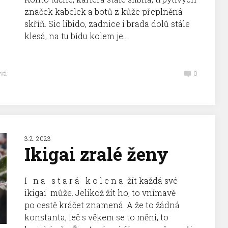
značek kabelek a botů z kůže přeplněná
skříň. Sic libido, zadnice i brada dolů stále
klesá, na tu bídu kolem je...
vá
0
3.2. 2023
Ikigai zralé ženy
I n a s t a r á k o l e n a žít každá své
ikigai může. Jelikož žít ho, to vnímavě
po cestě kráčet znamená. A že to žádná
konstanta, leč s věkem se to mění, to