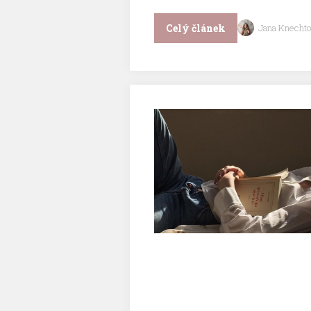
Celý článek
Jana Knechto