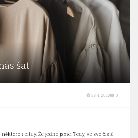
nás šat
23.4. 2025
0
některé i cítily. Že jedno jsme. Tedy, ve své čisté