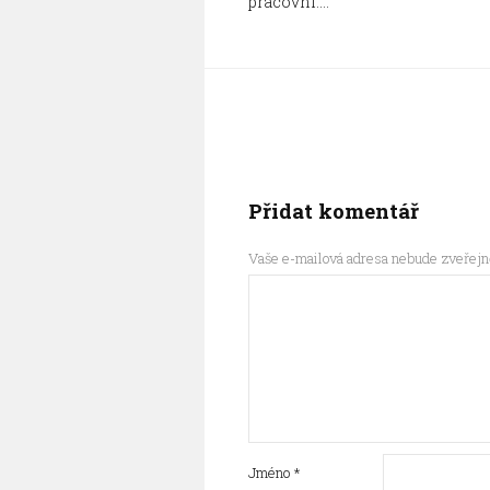
pracovní.…
Přidat komentář
Vaše e-mailová adresa nebude zveřejn
Jméno
*