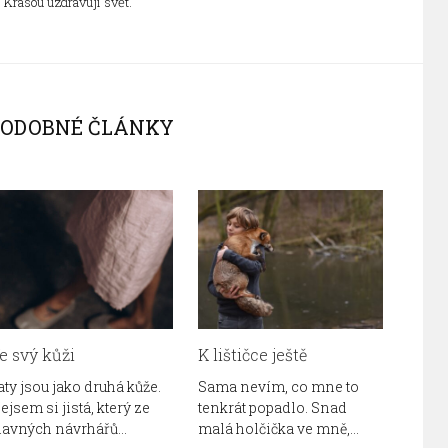
. Krásou uzdravuji svět.
PODOBNÉ ČLÁNKY
e svý kůži
K lištičce ještě
aty jsou jako druhá kůže.
Sama nevím, co mne to
ejsem si jistá, který ze
tenkrát popadlo. Snad
lavných návrhářů…
malá holčička ve mně,…