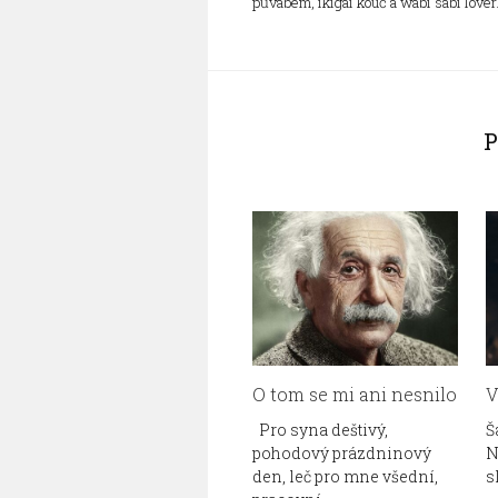
půvabem, ikigai kouč a wabi sabi lover
O tom se mi ani nesnilo
V
Pro syna deštivý,
Š
pohodový prázdninový
N
den, leč pro mne všední,
s