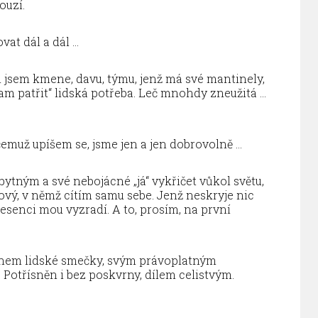
ouzí.
at dál a dál …
m jsem kmene, davu, týmu, jenž má své mantinely,
ěkam patřit“ lidská potřeba. Leč mnohdy zneužitá …
čemuž upíšem se, jsme jen a jen dobrovolně …
bytným a své nebojácné „já“ vykřičet vůkol světu,
kový, v němž cítím samu sebe. Jenž neskryje nic
esenci mou vyzradí. A to, prosím, na první
enem lidské smečky, svým právoplatným
 Potřísněn i bez poskvrny, dílem celistvým.