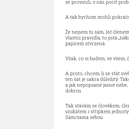
se provinili, v nás pocit prob
A tak bychom mohli pokračov
Že nejsem tu sám, leč člene
vlastní pravidla, to jistá „n
papírem stvrzená.
Však, co si budem, ve všem, 
A proto, chcem-li se stát své
ten šat je sakra důležitý. Ta
a jak nepopsané jasné nebe, 
dobrou.
Tak stávám se člověkem, čl
unikátem i střípkem jednoty.
Sám/sama sebou.