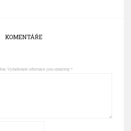
KOMENTÁŘE
ěna.
Vyžadované informace jsou označeny
*