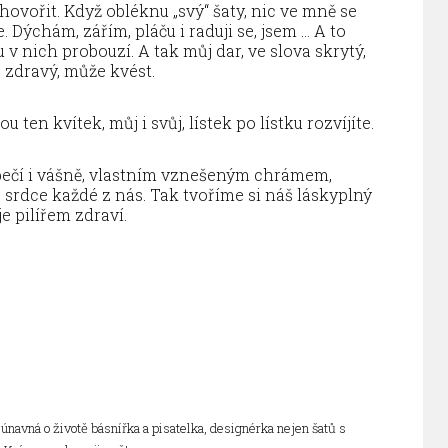
hovořit. Když obléknu „svý“ šaty, nic ve mně se
 Dýchám, zářím, pláču i raduji se, jsem … A to
 v nich probouzí. A tak můj dar, ve slova skrytý,
, zdravý, může kvést.
 ten kvítek, můj i svůj, lístek po lístku rozvíjíte.
ezpečí i vášně, vlastním vznešeným chrámem,
e srdce každé z nás. Tak tvoříme si náš láskyplný
e pilířem zdraví.
navná o životě básnířka a pisatelka, designérka nejen šatů s