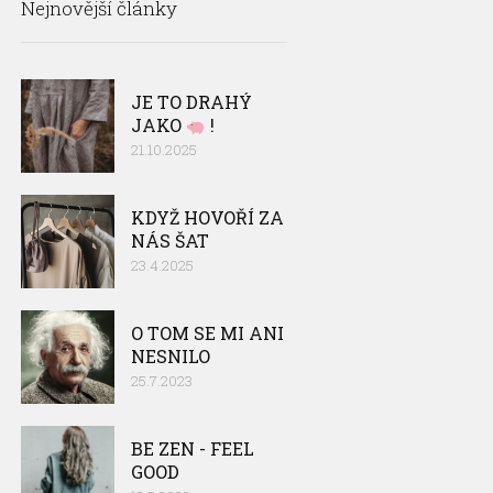
Nejnovější články
JE TO DRAHÝ
JAKO
!
21.10.2025
KDYŽ HOVOŘÍ ZA
NÁS ŠAT
23.4.2025
O TOM SE MI ANI
NESNILO
25.7.2023
BE ZEN - FEEL
GOOD