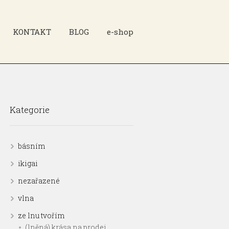
KONTAKT
BLOG
e-shop
Kategorie
básním
ikigai
nezařazené
vlna
ze lnu tvořím
(lněná) krása na prodej