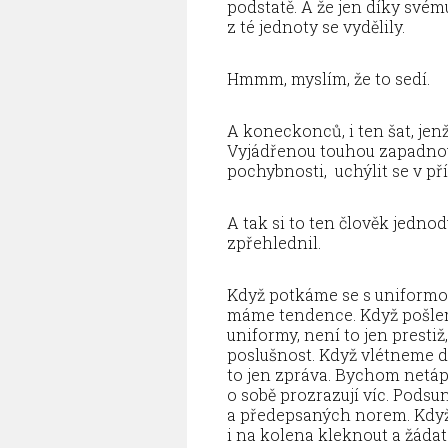
podstatě. A že jen díky svému
z té jednoty se vydělily.
Hmmm, myslím, že to sedí.
A koneckonců, i ten šat, jenž
Vyjádřenou touhou zapadnout č
pochybnosti, uchýlit se v př
A tak si to ten člověk jednod
zpřehlednil.
Když potkáme se s uniformou
máme tendence. Když pošlem
uniformy, není to jen prestiž, 
poslušnost. Když vlétneme d
to jen zpráva. Bychom netápal
o sobě prozrazují víc. Pods
a předepsaných norem. Když 
i na kolena kleknout a žádat