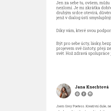
Jen za sebe tu, ovšem, můžu 
nezlomí. Je mi zkrátka dobře.
druhým srdce otevírá, důvěru
jenž v dialog ústí smysluplný
Díky vám, které svou podporou
Být pro sebe úcty, lásky, b
projevem své čistoty, přeji z
svět. Hož zdravá spolupráce j
Jana Knechtová
Jsem Grey Poetess. Kreativní duše, neú