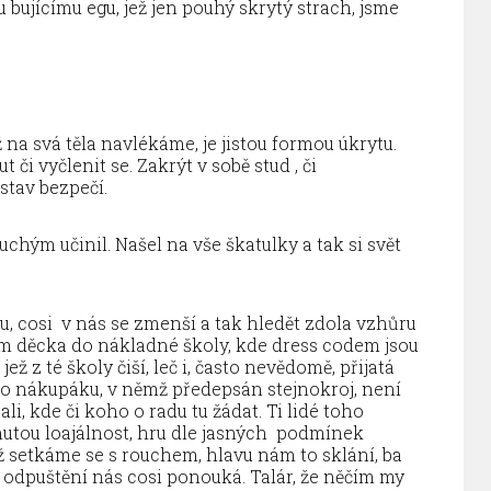
 bujícímu egu, jež jen pouhý skrytý strach, jsme
 na svá těla navlékáme, je jistou formou úkrytu.
i vyčlenit se. Zakrýt v sobě stud , či
ístav bezpečí.
uchým učinil. Našel na vše škatulky a tak si svět
, cosi v nás se zmenší a tak hledět zdola vzhůru
 děcka do nákladné školy, kde dress codem jsou
jež z té školy čiší, leč i, často nevědomě, přijatá
o nákupáku, v němž předepsán stejnokroj, není
i, kde či koho o radu tu žádat. Ti lidé toho
unutou loajálnost, hru dle jasných podmínek
setkáme se s rouchem, hlavu nám to sklání, ba
 odpuštění nás cosi ponouká. Talár, že něčím my